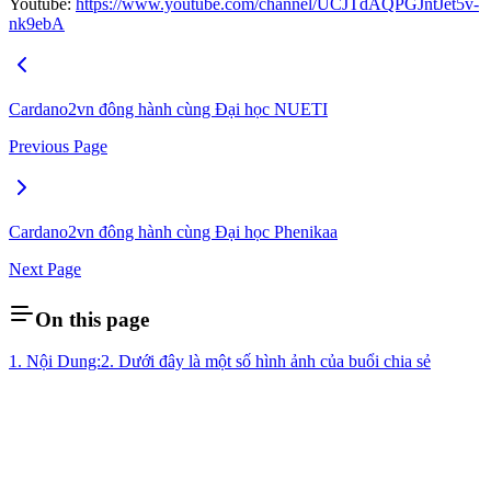
Youtube:
https://www.youtube.com/channel/UCJTdAQPGJntJet5v-
nk9ebA
Cardano2vn đông hành cùng Đại học NUETI
Previous Page
Cardano2vn đông hành cùng Đại học Phenikaa
Next Page
On this page
1. Nội Dung:
2. Dưới đây là một số hình ảnh của buổi chia sẻ