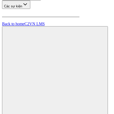
Các sự kiện
______________________________________
Back to home
C2VN LMS