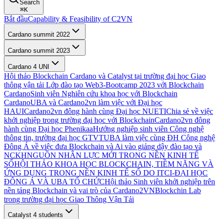
Search
⌘
K
Bắt đầu
Capability & Feasibility of C2VN
Cardano summit 2022
Cardano summit 2023
Cardano 4 UNI
Hội thảo Blockchain Cardano và Catalyst tại trường đại học Giao
thông vận tải
Lớp đào tạo Web3-Bootcamp 2023 với Blockchain
Cardano
Sinh viên Nghiên cứu khoa học với Blockchain
Cardano
UBA và Cardano2vn làm việc với Đại học
HAUI
Cardano2vn đông hành cùng Đại học NUETI
Chia sẻ về việc
khởi nghiệp trong trường đại học với Blockchain
Cardano2vn đông
hành cùng Đại học Phenikaa
Hướng nghiệp sinh viên Công nghệ
thông tin, trường đại học GTVT
UBA làm việc cùng ĐH Công nghệ
Đông Á về việc đưa Blockchain và Ai vào giảng dậy đào tạo và
NCKH
NGUỒN NHÂN LỰC MỚI TRONG NỀN KINH TẾ
SỐ
HỘI THẢO KHOA HỌC BLOCKCHAIN, TIỀM NĂNG VÀ
ỨNG DỤNG TRONG NỀN KINH TẾ SỐ DO ITCI-ĐẠI HỌC
ĐÔNG Á VÀ UBA TỔ CHỨC
Hội thảo Sinh viên khởi nghiệp trên
nền tảng Blockchain và vai trò của Cardano2VN
Blockchin Lab
trong trường đại học Giao Thông Vận Tải
Catalyst 4 students